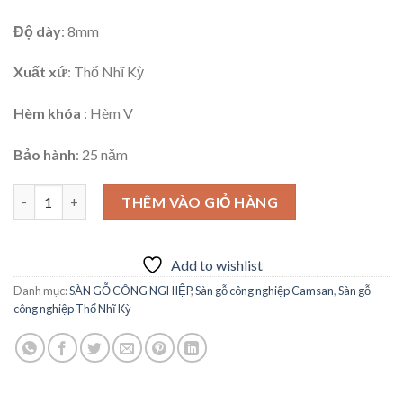
Độ dày
: 8mm
Xuất xứ
: Thổ Nhĩ Kỳ
Hèm khóa
: Hèm V
Bảo hành
: 25 năm
Sàn gỗ Camsan 8mm Hiện đại MS 625-8V số lượng
THÊM VÀO GIỎ HÀNG
Add to wishlist
Danh mục:
SÀN GỖ CÔNG NGHIỆP
,
Sàn gỗ công nghiệp Camsan
,
Sàn gỗ
công nghiệp Thổ Nhĩ Kỳ