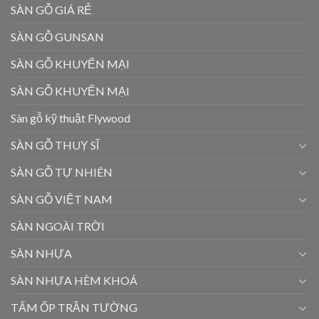
SÀN GỖ GIÁ RẺ
SÀN GỖ GUNSAN
SÀN GỖ KHUYẾN MẠI
SÀN GỖ KHUYẾN MẠI
Sàn gỗ kỹ thuật Flywood
SÀN GỖ THUỴ SĨ
SÀN GỖ TỰ NHIÊN
SÀN GỖ VIỆT NAM
SÀN NGOÀI TRỜI
SÀN NHỰA
SÀN NHỰA HÈM KHOÁ
TẤM ỐP TRẦN TƯỜNG