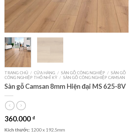
TRANG CHỦ
/
CỬA HÀNG
/
SÀN GỖ CÔNG NGHIỆP
/
SÀN GỖ
CÔNG NGHIỆP THỔ NHĨ KỲ
/
SÀN GỖ CÔNG NGHIỆP CAMSAN
Sàn gỗ Camsan 8mm Hiện đại MS 625-8V
360.000
₫
Kích thước
: 1200 x 192.5mm