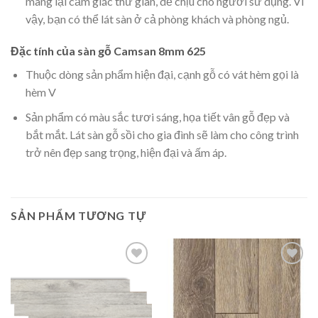
mang lại cảm giác thư giãn, dễ chịu cho người sử dụng. Vì
vậy, bạn có thể lát sàn ở cả phòng khách và phòng ngủ.
Đặc tính của sàn gỗ Camsan 8mm 625
Thuộc dòng sản phẩm hiện đại, cạnh gỗ có vát hèm gọi là
hèm V
Sản phẩm có màu sắc tươi sáng, họa tiết vân gỗ đẹp và
bắt mắt. Lát sàn gỗ sồi cho gia đình sẽ làm cho công trình
trở nên đẹp sang trọng, hiện đại và ấm áp.
SẢN PHẨM TƯƠNG TỰ
Add to
Add to
wishlist
wishlist