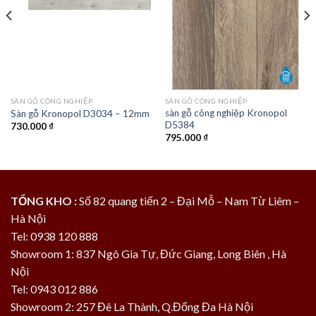
SÀN GỖ CÔNG NGHIỆP
SÀN GỖ CÔNG NGHIỆP
sàn gỗ công nghiệp Kronopol
Sàn gỗ Kronopol D3034 – 12mm
D5384
730.000
₫
795.000
₫
TỔNG KHO :
Số 82 quang tiến 2 – Đại Mỗ – Nam Từ Liêm –
Hà Nội
Tel: 0938 120 888
Showroom 1: 837 Ngô Gia Tự, Đức Giang, Long Biên , Hà
Nội
Tel: 0943 012 886
Showroom 2: 257 Đê La Thành, Q.Đống Đa Hà Nội