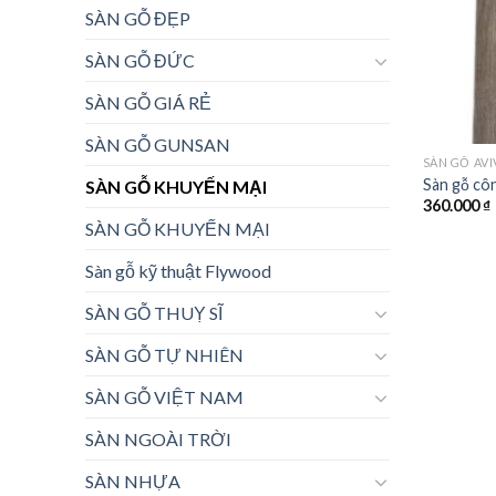
SÀN GỖ ĐẸP
SÀN GỖ ĐỨC
SÀN GỖ GIÁ RẺ
SÀN GỖ GUNSAN
SÀN GỖ AV
Sàn gỗ cô
SÀN GỖ KHUYẾN MẠI
360.000
₫
SÀN GỖ KHUYẾN MẠI
Sàn gỗ kỹ thuật Flywood
SÀN GỖ THUỴ SĨ
SÀN GỖ TỰ NHIÊN
SÀN GỖ VIỆT NAM
SÀN NGOÀI TRỜI
SÀN NHỰA