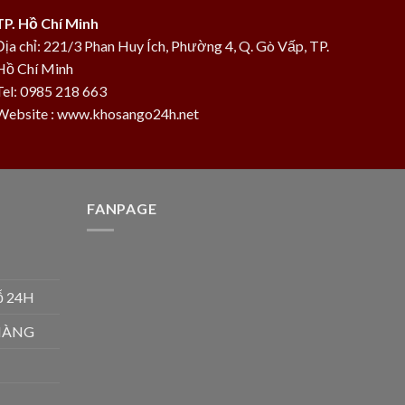
TP. Hồ Chí Minh
Địa chỉ: 221/3 Phan Huy Ích, Phường 4, Q. Gò Vấp, TP.
Hồ Chí Minh
Tel: 0985 218 663
Website : www.khosango24h.net
FANPAGE
gỗ 24H
 HÀNG