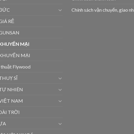
 ĐỨC
Chính sách vận chuyển, giao n
GIÁ RẺ
 GUNSAN
 KHUYẾN MẠI
 KHUYẾN MẠI
 thuật Flywood
THUỴ SĨ
 TỰ NHIÊN
 VIỆT NAM
ÀI TRỜI
ỰA