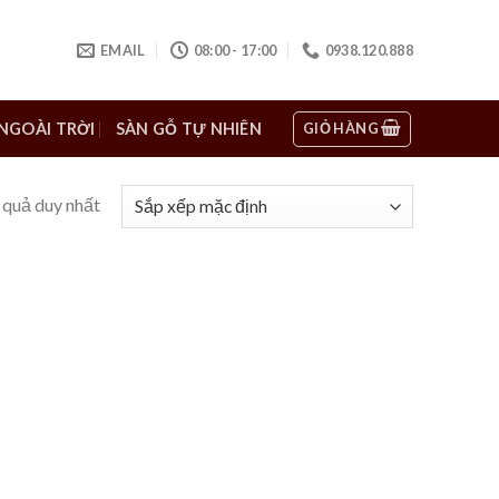
EMAIL
08:00 - 17:00
0938.120.888
GIỎ HÀNG
NGOÀI TRỜI
SÀN GỖ TỰ NHIÊN
 quả duy nhất