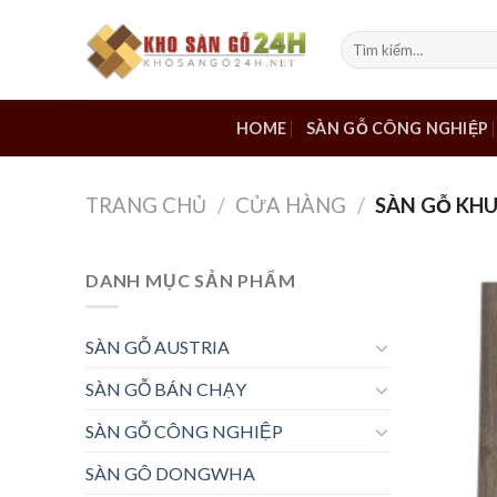
Skip
to
Tìm
kiếm:
content
HOME
SÀN GỖ CÔNG NGHIỆP
TRANG CHỦ
/
CỬA HÀNG
/
SÀN GỖ KHU
DANH MỤC SẢN PHẨM
SÀN GỖ AUSTRIA
SÀN GỖ BÁN CHẠY
SÀN GỖ CÔNG NGHIỆP
SÀN GÔ DONGWHA