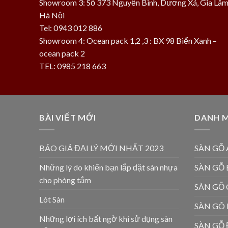
Showroom 3: Số 373 Nguyễn Bình, Dương Xá, Gia Lâm
Hà Nội
Tel: 0943 012 886
Showroom 4: Ocean pack 1,2 ,3 : BX 98 Biển Xanh –
ocean pack 2
TEL: 0985 218 663
BÀI VIẾT MỚI
DANH 
BÁO GIÁ ĐẠI LÝ MỚI NHẤT 2023
SÀN GỖ 
Những lý do khiến bạn lắp đặt sàn nhựa
SÀN GỖ
cho phòng tắm
SÀN GỖ
Lót Sàn
SÀN GÔ
Những lợi ích bất ngờ khi sử dụng sàn
SÀN GỖ