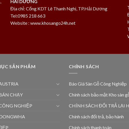
,
HẢI DƯƠNG
Địa chỉ: Cổng KDT Lê Thanh Nghị, TP.Hải Dương
Tel:0985 218 663
Website : www.khosango24h.net
MỤC SẢN PHẨM
CHÍNH SÁCH
AUSTRIA
Báo Giá Sàn Gỗ Công Nghiệp
 BÁN CHẠY
Chính sách bảo mật Kho sàn 
 CÔNG NGHIỆP
CHÍNH SÁCH ĐỔI TRẢ LẠI
 DONGWHA
Chính sách đổi trả, bảo hành
 ĐẸP
Chính sách thanh toán