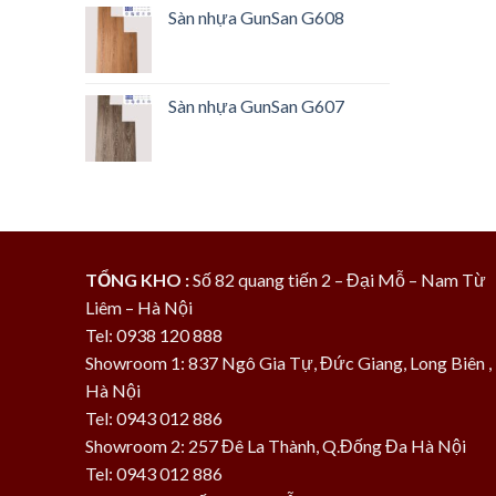
Sàn nhựa GunSan G608
là:
tại
445.000 ₫.
là:
395.000 ₫.
Sàn nhựa GunSan G607
TỔNG KHO :
Số 82 quang tiến 2 – Đại Mỗ – Nam Từ
Liêm – Hà Nội
Tel: 0938 120 888
Showroom 1: 837 Ngô Gia Tự, Đức Giang, Long Biên ,
Hà Nội
Tel: 0943 012 886
Showroom 2: 257 Đê La Thành, Q.Đống Đa Hà Nội
Tel: 0943 012 886