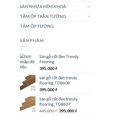
SÀN NHỰA HÈM KHOÁ
TẤM ỐP TRẦN TƯỜNG
TẤM ỐP TƯỜNG
SẢN PHẨM
Sàn gỗ cốt đen Trendy
Flooring
395.000
₫
sàn gỗ cốt đen trendy
flooring TD8608
395.000
₫
Sàn gỗ cốt đen trendy
flooring_TD8607
Giá
Giá
445.000
₫
395.000
₫
gốc
hiện