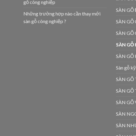
gỗ công nghiệp
SÀN GỖ
Những trường hợp nào cần thay mới
sàn gỗ công nghiệp ?
SÀN GỖ 
SÀN GỖ
SÀN GỖ
SÀN GỖ
Sàn gỗ kỹ
SÀN GỖ 
SÀN GỖ
SÀN GỖ
SÀN NGO
SÀN NH