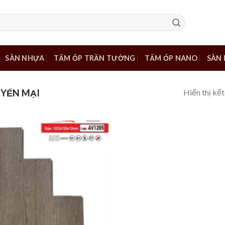
SÀN NHỰA
TẤM ỐP TRẦN TƯỜNG
TẤM ỐP NANO
SÀN 
Hiển thị kết
YẾN MẠI
Add to
wishlist