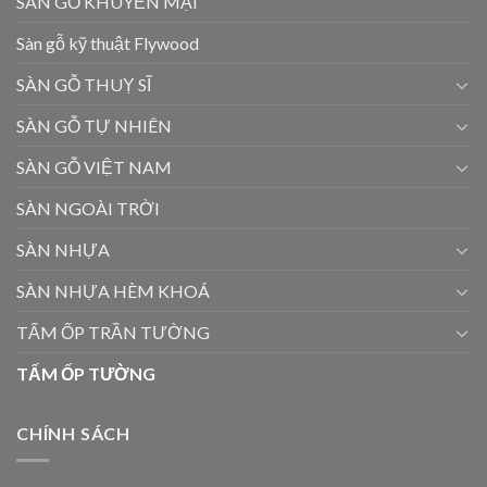
SÀN GỖ KHUYẾN MẠI
Sàn gỗ kỹ thuật Flywood
SÀN GỖ THUỴ SĨ
SÀN GỖ TỰ NHIÊN
SÀN GỖ VIỆT NAM
SÀN NGOÀI TRỜI
SÀN NHỰA
SÀN NHỰA HÈM KHOÁ
TẤM ỐP TRẦN TƯỜNG
TẤM ỐP TƯỜNG
CHÍNH SÁCH