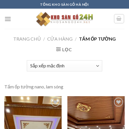
Skip
TỔNG KHO SÀN GỖ HÀ NỘI
to
content
TRANG CHỦ
/
CỬA HÀNG
/
TẤM ỐP TƯỜNG
LỌC
Tấm ốp tường nano, lam sóng
Add to
Add to
wishlist
wishlist