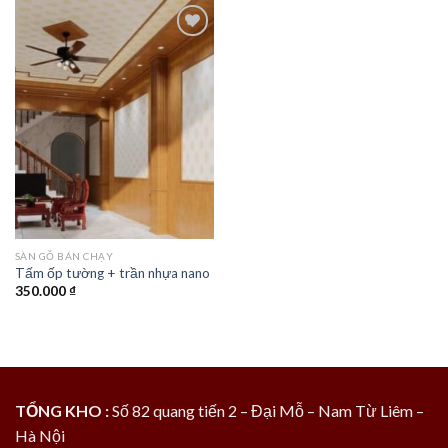
Add to
wishlist
SÀN GỖ BÁN CHẠY
Tấm ốp tường + trần nhựa nano
350.000
₫
TỔNG KHO :
Số 82 quang tiến 2 – Đại Mỗ – Nam Từ Liêm –
Hà Nội