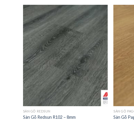
Add to
Add to
wishlist
wishlist
SÀN GỖ REDSUN
SÀN GỖ PA
Sàn Gỗ Redsun R102 – 8mm
Sàn Gỗ Pa