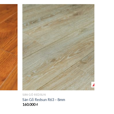
Add to
Add to
wishlist
wishlist
SÀN GỖ REDSUN
Sàn Gỗ Redsun R63 – 8mm
160.000
₫