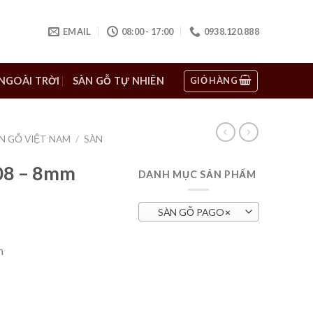
EMAIL
08:00 - 17:00
0938.120.888
GIỎ HÀNG
NGOÀI TRỜI
SÀN GỖ TỰ NHIÊN
N GỖ VIỆT NAM
/
SÀN
08 – 8mm
DANH MỤC SẢN PHẨM
SÀN GỖ PAGO
×
m