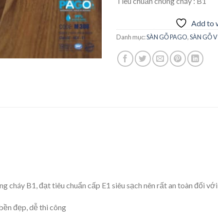
Tiêu chuẩn chống cháy : B1
Add to w
Danh mục:
SÀN GỖ PAGO
,
SÀN GỖ 
g cháy B1, đạt tiêu chuẩn cấp E1 siêu sạch nên rất an toàn đối vớ
bền đẹp, dễ thi công