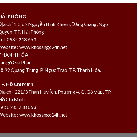
HẢI PHÒNG
Địa chỉ 1: S 69 Nguyễn Bỉnh Khiêm, Đằng Giang, Ngô
Quyền, TP. Hải Phòng
Tel: 0985 218 663
Website : www.khosango24h.net
THANH HÓA
Sàn gỗ Gia Phúc
Số 99 Quang Trung, P. Ngọc Trao, TP. Thanh Hóa.
TP. Hồ Chí Minh
Địa chỉ: 221/3 Phan Huy Ích, Phường 4, Q. Gò Vấp, TP.
Hồ Chí Minh
Tel: 0985 218 663
Website : www.khosango24h.net