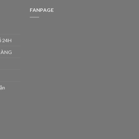
FANPAGE
gỗ 24H
 HÀNG
hận