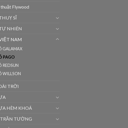
 thuật Flywood
THUỴ SĨ
 TỰ NHIÊN
 VIỆT NAM
Ỗ GALAMAX
Ỗ PAGO
Ỗ REDSUN
Ỗ WILLSON
ÀI TRỜI
ỰA
ỰA HÈM KHOÁ
 TRẦN TƯỜNG