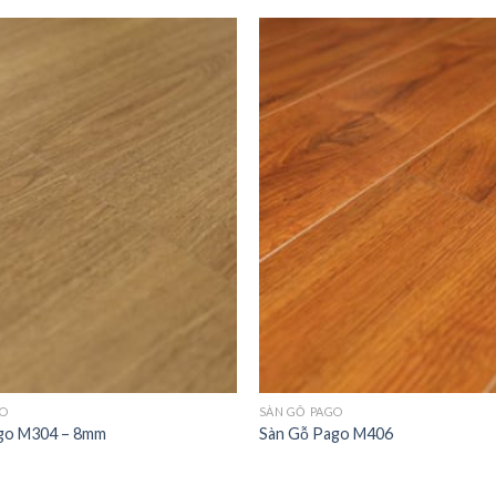
Add to
wishlist
GO
SÀN GỖ PAGO
go M304 – 8mm
Sàn Gỗ Pago M406