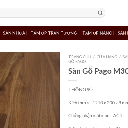
SÀN NHỰA
TẤM ỐP TRẦN TƯỜNG
TẤM ỐP NANO
SÀN 
TRANG CHỦ
/
CỬA HÀNG
/
SÀ
GỖ PAGO
Sàn Gỗ Pago M3
Add to
wishlist
THÔNG SỐ
Kích thước: 1210 x 200 x 8 m
Chứng nhận mài mòn : AC4