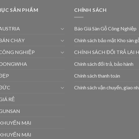
MỤC SẢN PHẨM
CHÍNH SÁCH
AUSTRIA
Báo Giá Sàn Gỗ Công Nghiệp
 BÁN CHẠY
Chính sách bảo mật Kho sàn 
 CÔNG NGHIỆP
CHÍNH SÁCH ĐỔI TRẢ LẠI
 DONGWHA
Chính sách đổi trả, bảo hành
 ĐẸP
Chính sách thanh toán
 ĐỨC
Chính sách vận chuyển, giao n
GIÁ RẺ
 GUNSAN
 KHUYẾN MẠI
 KHUYẾN MẠI