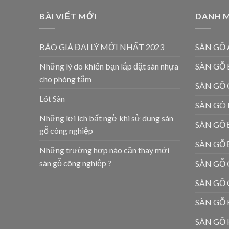
BÀI VIẾT MỚI
DANH 
BÁO GIÁ ĐẠI LÝ MỚI NHẤT 2023
SÀN GỖ 
Những lý do khiến bạn lắp đặt sàn nhựa
SÀN GỖ
cho phòng tắm
SÀN GỖ
Lót Sàn
SÀN GÔ
Những lợi ích bất ngờ khi sử dụng sàn
SÀN GỖ
gỗ công nghiệp
SÀN GỖ
Những trường hợp nào cần thay mới
sàn gỗ công nghiệp ?
SÀN GỖ 
SÀN GỖ
SÀN GỖ
SÀN GỖ