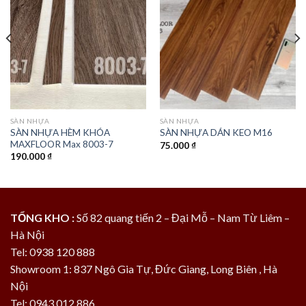
Add to
Add to
wishlist
wishlist
SÀN NHỰA
SÀN NHỰA
SÀN NHỰA HÈM KHÓA
SÀN NHỰA DÁN KEO M16
MAXFLOOR Max 8003-7
75.000
₫
190.000
₫
TỔNG KHO :
Số 82 quang tiến 2 – Đại Mỗ – Nam Từ Liêm –
Hà Nội
Tel: 0938 120 888
Showroom 1: 837 Ngô Gia Tự, Đức Giang, Long Biên , Hà
Nội
Tel: 0943 012 886