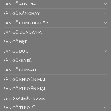
SÀN GỖ AUSTRIA
SÀN GỖ BÁN CHẠY
SÀN GỖ CÔNG NGHIỆP
SÀN GÔ DONGWHA
SÀN GỖ ĐẸP
SÀN GỖ ĐỨC
SÀN GỖ GIÁ RẺ
SÀN GỖ GUNSAN
SÀN GỖ KHUYẾN MẠI
SÀN GỖ KHUYẾN MẠI
Sàn gỗ kỹ thuật Flywood
SÀN GỖ THUỴ SĨ