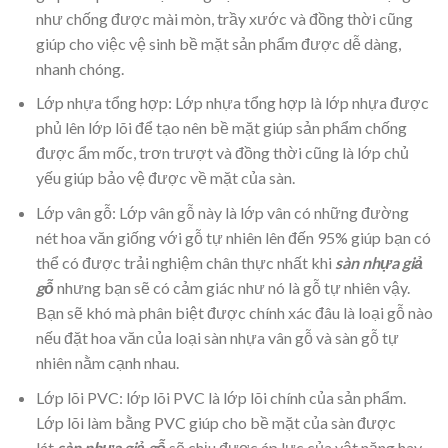
như chống được mài mòn, trầy xước và đồng thời cũng
giúp cho việc vệ sinh bề mặt sản phẩm được dễ dàng,
nhanh chóng.
Lớp nhựa tổng hợp: Lớp nhựa tổng hợp là lớp nhựa được
phủ lên lớp lõi để tạo nên bề mặt giúp sản phẩm chống
được ẩm mốc, trơn trượt và đồng thời cũng là lớp chủ
yếu giúp bảo vệ được về mặt của sàn.
Lớp vân gỗ: Lớp vân gỗ này là lớp vân có những đường
nét hoa văn giống với gỗ tự nhiên lên đến 95% giúp bạn có
thể có được trải nghiệm chân thực nhất khi
sàn nhựa giả
gỗ
nhưng bạn sẽ có cảm giác như nó là gỗ tự nhiên vậy.
Bạn sẽ khó mà phân biệt được chính xác đâu là loại gỗ nào
nếu đặt hoa văn của loại sàn nhựa vân gỗ và sàn gỗ tự
nhiên nằm cạnh nhau.
Lớp lõi PVC: lớp lõi PVC là lớp lõi chính của sản phẩm.
Lớp lõi làm bằng PVC giúp cho bề mặt của sàn được
lát
sàn nhựa giả gỗ
sẽ chịu được áp lực của vật nặng hay