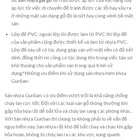
áp lực từ việc di chuyển để tránh được các lỗi hay xảy ra
ở những mặt sàn dạng gỗ đó là nứt hay cong vênh bề mặt
sàn.
Lớp đế PVC: ngoài lớp lõi được làm từ PVC thì lớp đế
của sản phẩm cũng được thiết kế và làm từ nhựa PVC.
Lớp đế này sẽ có tác dụng giúp sàn với mặt nền có độ kết
dính, đồng thời nó cũng có tác dụng lớn trong việc tạo sự
khô thoáng cho sản phẩm sàn trong quá trình sử
dụng.*Những ưu điểm khi sử dụng sàn nhựa hèm khóa
GunSan:
Sàn nhựa GunSan: có ưu điểm vượt trội là khả năng chống
cháy lan cực tốt: Đối với các loại sàn gỗ thông thường khi
gặp hỏa họa rất dễ bắt lửa và cháy lan sang các phòng khác.
Với Sàn nhựa GunSan thì chúng ta không phải lo về vấn đề
nguy hiểm này. Sàn nhựa rất khó để bắt chay và cháu khi gặp
hỏa hoạn, không bị cháy lan ra các khu vực xung quanh.