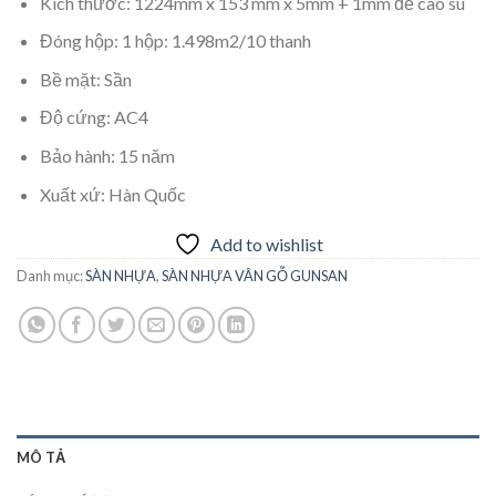
Kích thước
:
1224mm x 153 mm x 5mm + 1mm đế cao su
Đóng hộp
:
1 hộp: 1.498m2/10 thanh
Bề mặt
:
Sần
Độ cứng
:
AC4
Bảo hành
:
15 năm
Xuất xứ
:
Hàn Quốc
Add to wishlist
Danh mục:
SÀN NHỰA
,
SÀN NHỰA VÂN GỖ GUNSAN
MÔ TẢ