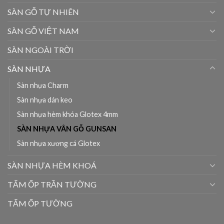
SÀN GỖ TỰ NHIÊN
SÀN GỖ VIỆT NAM
SÀN NGOÀI TRỜI
SÀN NHỰA
Sàn nhựa Charm
Sàn nhựa dán keo
Sàn nhựa hèm khóa Glotex 4mm
SÀN NHỰA VÂN GỖ GUNSAN
Sàn nhựa xương cá Glotex
SÀN NHỰA HÈM KHOÁ
TẤM ỐP TRẦN TƯỜNG
TẤM ỐP TƯỜNG