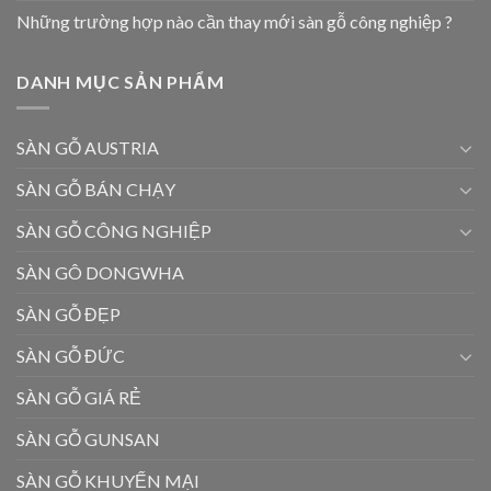
Những trường hợp nào cần thay mới sàn gỗ công nghiệp ?
DANH MỤC SẢN PHẨM
SÀN GỖ AUSTRIA
SÀN GỖ BÁN CHẠY
SÀN GỖ CÔNG NGHIỆP
SÀN GÔ DONGWHA
SÀN GỖ ĐẸP
SÀN GỖ ĐỨC
SÀN GỖ GIÁ RẺ
SÀN GỖ GUNSAN
SÀN GỖ KHUYẾN MẠI