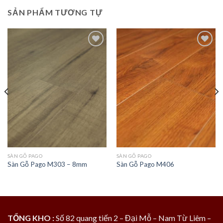
SẢN PHẨM TƯƠNG TỰ
Add to
Add to
wishlist
wishlist
SÀN GỖ PAGO
SÀN GỖ PAGO
Sàn Gỗ Pago M303 – 8mm
Sàn Gỗ Pago M406
TỔNG KHO :
Số 82 quang tiến 2 – Đại Mỗ – Nam Từ Liêm –