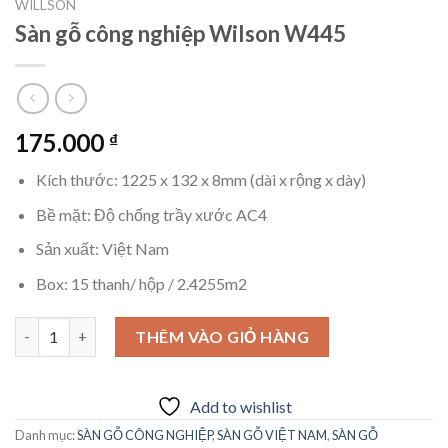
WILLSON
Sàn gỗ công nghiệp Wilson W445
175.000
₫
Kích thước: 1225 x 132 x 8mm (dài x rộng x dày)
Bề mặt: Độ chống trầy xước AC4
Sản xuất: Việt Nam
Box: 15 thanh/ hộp / 2.4255m2
Sàn gỗ công nghiệp Wilson W445 số lượng
THÊM VÀO GIỎ HÀNG
Add to wishlist
Danh mục:
SÀN GỖ CÔNG NGHIỆP
,
SÀN GỖ VIỆT NAM
,
SÀN GỖ