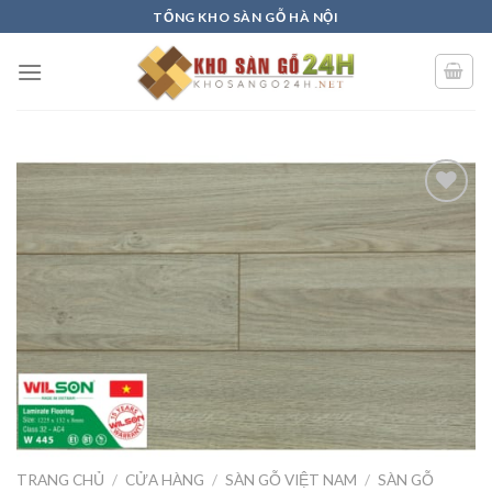
Skip
TỔNG KHO SÀN GỖ HÀ NỘI
to
content
Add to
wishlist
TRANG CHỦ
/
CỬA HÀNG
/
SÀN GỖ VIỆT NAM
/
SÀN GỖ