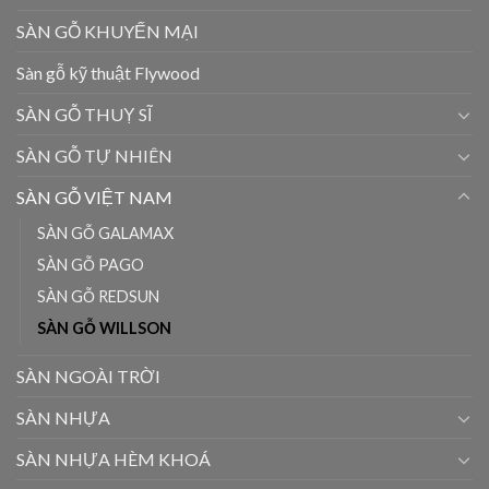
SÀN GỖ KHUYẾN MẠI
Sàn gỗ kỹ thuật Flywood
SÀN GỖ THUỴ SĨ
SÀN GỖ TỰ NHIÊN
SÀN GỖ VIỆT NAM
SÀN GỖ GALAMAX
SÀN GỖ PAGO
SÀN GỖ REDSUN
SÀN GỖ WILLSON
SÀN NGOÀI TRỜI
SÀN NHỰA
SÀN NHỰA HÈM KHOÁ